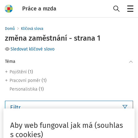
Práce a mzda
Menu
Domů
Klíčová slova
změna zaměstnání - strana 1
Sledovat klíčové slovo
Téma
(1)
Pojištění
(1)
Pracovní poměr
(1)
Personalistika
Filtr
Aby web fungoval jak má (souhlas
4
Počet vyhledaných dokumentů:
s cookies)
Řadit podle
: