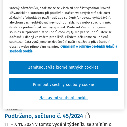
Nejnovější
Nejstarší
Vážený návštěvníku, snažíme se ze všech sil přinášet vysokou úroveň
uživatelského komfortu při používání našich webových stránek. Mezi
základní předpoklady patří např. aby správně fungovalo vyhledávání,
abychom vás neobtěžovali nevhodnou reklamou nebo abychom měli
NOVINKY
dostatek podnětů, jak web vylepšovat. Proto od Vás potřebujeme
Antal report: Mzda už není hlavní motivace.
souhlas se zpracováním souborů cookies, tj. malých souborů, které se
Co rozhoduje dnes?
dočasně ukládají ve vašem prohlížeči. Předem děkujeme za udělení
souhlasu. Data využijeme ke zlepšování našich služeb a přizpůsobení
Změna práce už dávno neznamená automaticky vyšší
obsahu webu přímo Vám na míru.
Oznámení o ochraně osobních údajů a
mzdu ani jasný kariérní posun. Do hry vstupují jiné
souborů cookie
faktory: kvalita vedení, míra flexibility, duševní pohoda
nebo jistota v nejisté době. Právě ty dnes zásadně
Zamítnout vše kromě nutných cookies
ovlivňují rozhodování specialistů a manažerů ...
Monika Kolmanová
Přijmout všechny soubory cookie
Vydáno:
4. 6. 2026
/
1 minuta čtení
Nastavení souborů cookie
TÝDENÍK
Podtrženo, sečteno č. 45/2024
11. – 7. 11. 2024 V tomto vydání týdeníku se zmíním o