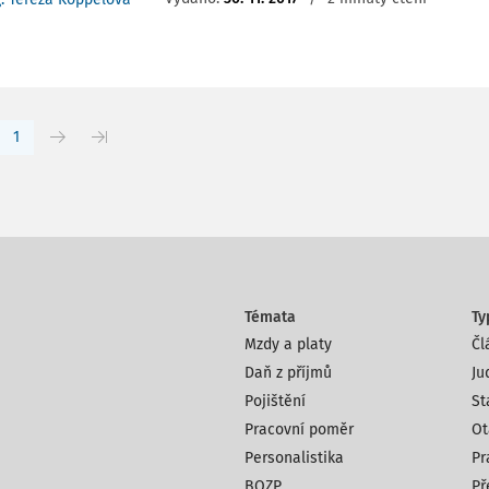
1
Témata
Ty
Mzdy a platy
Čl
Daň z příjmů
Ju
Pojištění
St
Pracovní poměr
Ot
Personalistika
Pr
BOZP
Př