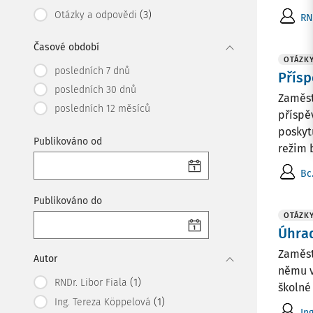
(3)
Otázky a odpovědi
RN
Časové období
OTÁZKY
posledních 7 dnů
Přísp
posledních 30 dnů
Zaměst
posledních 12 měsíců
příspě
poskyt
Publikováno od
režim b
Bc
Publikováno do
OTÁZKY
Úhra
Zaměst
Autor
němu v 
(1)
RNDr. Libor Fiala
školné
(1)
Ing. Tereza Köppelová
In