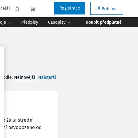
Registrace
celář
Přihlásit
roje
Předpisy
Časopisy
Koupit předplatné
 podle
:
Nejnovější
Nejstarší
ro žáka střední
nění osvobozeno od