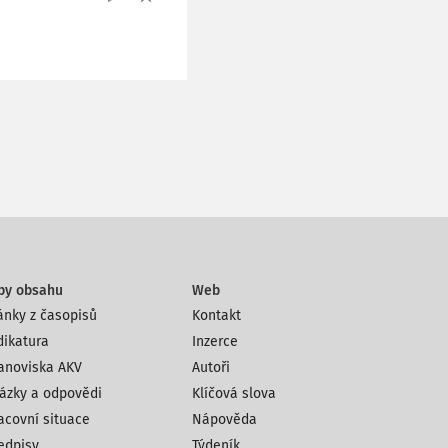
py obsahu
Web
ánky z časopisů
Kontakt
dikatura
Inzerce
anoviska AKV
Autoři
ázky a odpovědi
Klíčová slova
acovní situace
Nápověda
edpisy
Týdeník