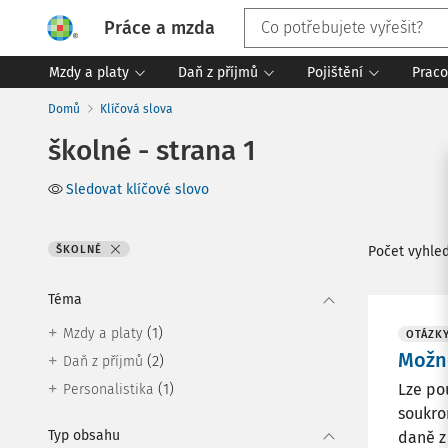
Práce a mzda
Mzdy a platy
Daň z příjmů
Pojištění
Praco
Domů
Klíčová slova
školné - strana 1
Sledovat klíčové slovo
ŠKOLNÉ
Počet vyhle
Téma
(1)
Mzdy a platy
OTÁZKY
Možno
(2)
Daň z příjmů
(1)
Lze po
Personalistika
soukro
Typ obsahu
daně z