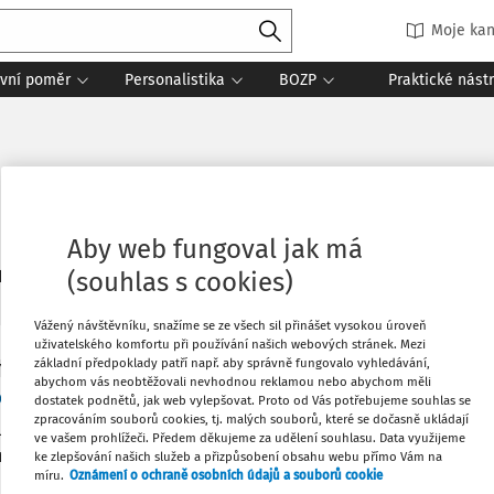
Moje kan
vní poměr
Personalistika
BOZP
Praktické nást
Aby web fungoval jak má
3
(souhlas s cookies)
daných dokumentů:
Řadit
Vážený návštěvníku, snažíme se ze všech sil přinášet vysokou úroveň
uživatelského komfortu při používání našich webových stránek. Mezi
základní předpoklady patří např. aby správně fungovalo vyhledávání,
 A ODPOVĚDI
abychom vás neobtěžovali nevhodnou reklamou nebo abychom měli
sti použití volnočasového benefitu
dostatek podnětů, jak web vylepšovat. Proto od Vás potřebujeme souhlas se
zpracováním souborů cookies, tj. malých souborů, které se dočasně ukládají
užít zaměstnanecký volnočasový benefit na úhradu školného p
ve vašem prohlížeči. Předem děkujeme za udělení souhlasu. Data využijeme
mé školy, jedná se o příbuzného zaměstnance? A je takové pl
ke zlepšování našich služeb a přizpůsobení obsahu webu přímo Vám na
míru.
Oznámení o ochraně osobních údajů a souborů cookie
 příjmu, odvodu SP a ZP při dodržení zákonných podmínek?