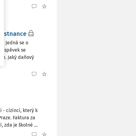
městnance
ů. Jedná se o
Příspěvek se
ých. Jaký daňový
 cizinci, který k
Praze. Faktura za
zda je školné ...