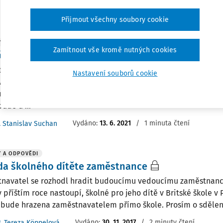
Vydáno
:
10. 2. 2026
/
1 minuta čtení
Dr. Libor Fiala
Přijmout všechny soubory cookie
 A ODPOVĚDI
Zamítnout vše kromě nutných cookies
ěvek zaměstnavatele na školné dítěte svého za
navatel se rozhodl přispívat na školné dětí svých zaměstnanc
Nastavení souborů cookie
vek vždy poskytovaný bezhotovostně na účet příslušné školy. 
uje na školné soukromých škol - základních, středních i vysok
ude u ...
Vydáno
:
13. 6. 2021
/
1 minuta čtení
. Stanislav Suchan
 A ODPOVĚDI
da školného dítěte zaměstnance
navatel se rozhodl hradit budoucímu vedoucímu zaměstnanci -
příštím roce nastoupí, školné pro jeho dítě v Britské škole v 
 bude hrazena zaměstnavatelem přímo škole. Prosím o sdělení, 
Vydáno
:
30. 11. 2017
/
2 minuty čtení
g. Tereza Köppelová