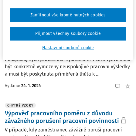
Vydáno:
25. 1. 2024
Zamítnout vše kromě nutných cookies
CHYTRÉ VZORY
Výzva k odstranění neuspokojivých
Přijmout všechny soubory cookie
pracovních výsledků
Podmínkou pro výpověď kvůli neuspokojivým pracovním
Nastavení souborů cookie
výsledkům je písemná výzva zaměstnanci k odstranění
neuspokojivých pracovních výsledkům. V této výzvě musí
být konkrétně vymezeny neuspokojivé pracovní výsledky
a musí být poskytnuta přiměřená lhůta k ...
Vydáno:
24. 1. 2024
CHYTRÉ VZORY
Výpověď pracovního poměru z důvodu
závažného porušení pracovní povinnosti
V případě, kdy zaměstnanec závážně poruší pracovní