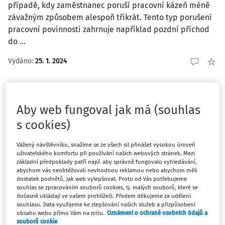
případě, kdy zaměstnanec poruší pracovní kázeň méně
závažným způsobem alespoň třikrát. Tento typ porušení
pracovní povinnosti zahrnuje například pozdní příchod
do ...
Vydáno:
25. 1. 2024
CHYTRÉ VZORY
Upozornění na možnost výpovědi z důvodu
Aby web fungoval jak má (souhlas
méně závažného porušování pracovní
s cookies)
povinnosti
Vážený návštěvníku, snažíme se ze všech sil přinášet vysokou úroveň
Pro rozvázání pracovního poměru výpovědí v případě
uživatelského komfortu při používání našich webových stránek. Mezi
méně závažného porušování pracovní kázně je nutné
základní předpoklady patří např. aby správně fungovalo vyhledávání,
doručit zaměstnanci písemné upozornění na možnost
abychom vás neobtěžovali nevhodnou reklamou nebo abychom měli
dostatek podnětů, jak web vylepšovat. Proto od Vás potřebujeme
výpovědi, tzv. vytýkací dopis. Je důležité, aby v
souhlas se zpracováním souborů cookies, tj. malých souborů, které se
upozornění bylo konkrétně vymezeno jednání, které ...
dočasně ukládají ve vašem prohlížeči. Předem děkujeme za udělení
souhlasu. Data využijeme ke zlepšování našich služeb a přizpůsobení
PRK Partners s.r.o., advokátní kancelář
obsahu webu přímo Vám na míru.
Oznámení o ochraně osobních údajů a
souborů cookie